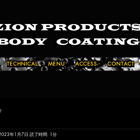
ZION PRODUCT
BODY COATIN
TECHNICAL
MENU
ACCESS
CONTACT
介
2023年1月7日
読了時間: 1分