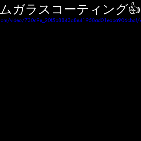
ムガラスコーティング👍
tic.com/video/730c9e_20f5b8843a8e41958ad01eaba906cbaf/