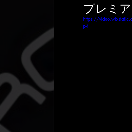
プレミア
https://video.wixsta
p4