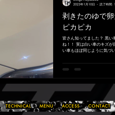
2023年1月10日
読了時間: 
剥きたのゆで卵
ピカピカ
皆さん知ってました？ 黒い
ね！！ 実は白い車のキズが
い車もほぼ同じように気づい
かり磨いてしっかりプレミ
すすめ🌟 コーティングす
になります。楽...
TECHNICAL
MENU
ACCESS
CONTACT